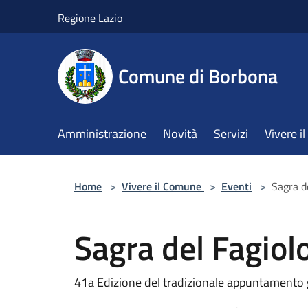
Salta al contenuto principale
Regione Lazio
Comune di Borbona
Amministrazione
Novità
Servizi
Vivere 
Home
>
Vivere il Comune
>
Eventi
>
Sagra d
Sagra del Fagiol
41a Edizione del tradizionale appuntamento