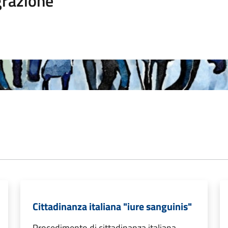
razione
Cittadinanza italiana "iure sanguinis"
Procedimento di cittadinanza italiana