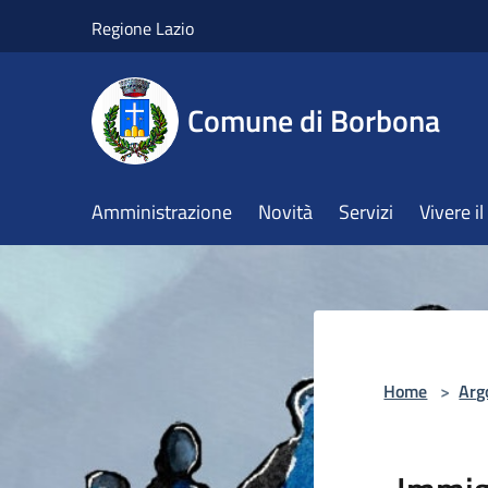
Salta al contenuto principale
Regione Lazio
Comune di Borbona
Amministrazione
Novità
Servizi
Vivere 
Home
>
Arg