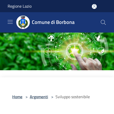
Salta al contenuto principale
Regione Lazio
Comune di Borbona
Home
>
Argomenti
>
Sviluppo sostenibile