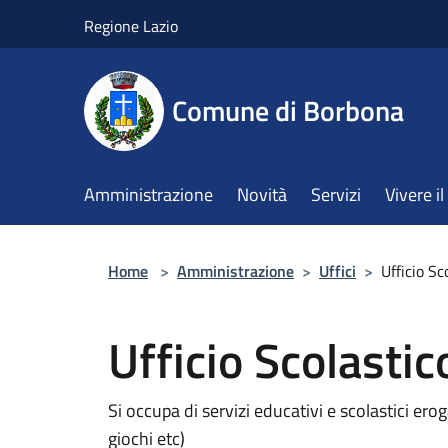
Salta al contenuto principale
Regione Lazio
Comune di Borbona
Amministrazione
Novità
Servizi
Vivere 
Home
>
Amministrazione
>
Uffici
>
Ufficio Sc
Ufficio Scolastic
Si occupa di servizi educativi e scolastici erog
giochi etc)