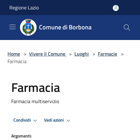
Salta al contenuto principale
Regione Lazio
Comune di Borbona
Home
>
Vivere il Comune
>
Luoghi
>
Farmacie
>
Farmacia
Farmacia
Farmacia multiservizio
Condividi
Vedi azioni
Argomenti: