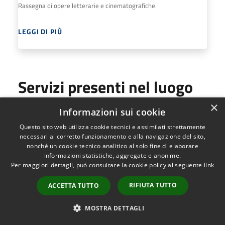
Rassegna di opere letterarie e cinematografiche
LEGGI DI PIÙ
Servizi presenti nel luogo
Servizi offerti
×
Informazioni sui cookie
Prestito
Questo sito web utilizza cookie tecnici e assimilati strettamente
Consultazione libri e periodici
necessari al corretto funzionamento e alla navigazione del sito,
Utilizzo Personal Computer e stampa
nonché un cookie tecnico analitico al solo fine di elaborare
informazioni statistiche, aggregate e anonime.
Navigazione in Internet
Per maggiori dettagli, può consultare la cookie policy al seguente
link
Regolamento per il prestito
RIFIUTA TUTTO
ACCETTA TUTTO
La durata massima del prestito è di 30 giorni; se si
intende trattenere il documento oltre la data
MOSTRA DETTAGLI
indicata occorre rinnovare la richiesta